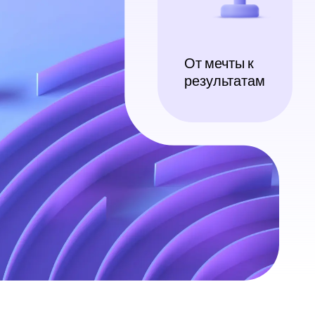
От мечты к
результатам